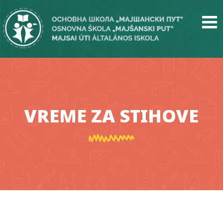
Skip
to
main
content
VREME ZA STIHOVE