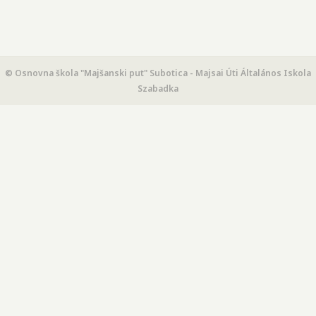
© Osnovna škola "Majšanski put" Subotica - Majsai Úti Általános Iskola
Szabadka