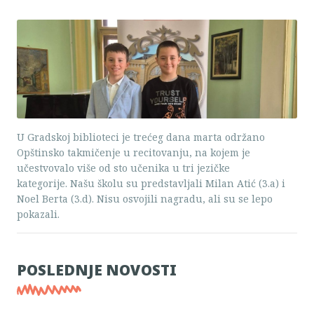
U Gradskoj biblioteci je trećeg dana marta održano
Opštinsko takmičenje u recitovanju, na kojem je
učestvovalo više od sto učenika u tri jezičke
kategorije. Našu školu su predstavljali Milan Atić (3.a) i
Noel Berta (3.d). Nisu osvojili nagradu, ali su se lepo
pokazali.
POSLEDNJE NOVOSTI