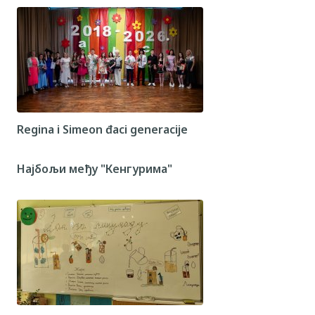
Regina i Simeon đaci generacije
Најбољи међу "Кенгурима"