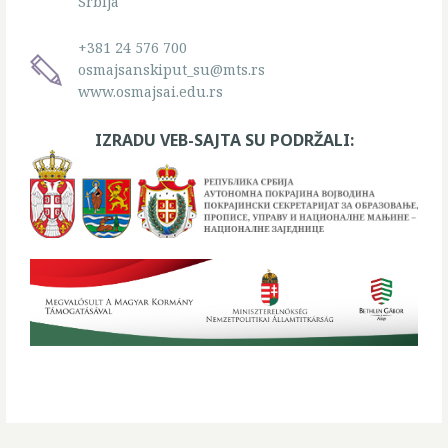
Srbija
+381 24 576 700
osmajsanskiput_su@mts.rs
www.osmajsai.edu.rs
IZRADU VEB-SAJTA SU PODRŽALI: