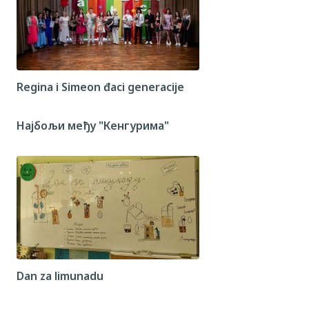
Regina i Simeon đaci generacije
Најбољи међу "Кенгурима"
Dan za limunadu