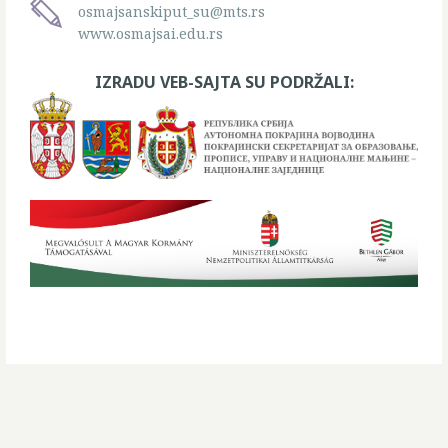
osmajsanskiput_su@mts.rs
www.osmajsai.edu.rs
IZRADU VEB-SAJTA SU PODRŽALI: