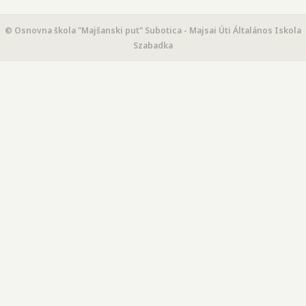
© Osnovna škola "Majšanski put" Subotica - Majsai Úti Általános Iskola
Szabadka