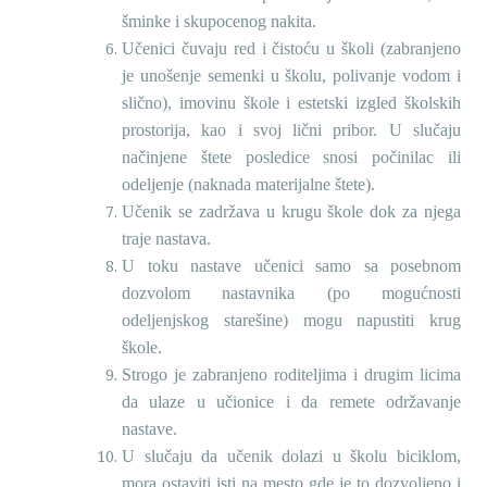
šminke i skupocenog nakita.
Učenici čuvaju red i čistoću u školi (zabranjeno
je unošenje semenki u školu, polivanje vodom i
slično), imovinu škole i estetski izgled školskih
prostorija, kao i svoj lični pribor. U slučaju
načinjene štete posledice snosi počinilac ili
odeljenje (naknada materijalne štete).
Učenik se zadržava u krugu škole dok za njega
traje nastava.
U toku nastave učenici samo sa posebnom
dozvolom nastavnika (po mogućnosti
odeljenjskog starešine) mogu napustiti krug
škole.
Strogo je zabranjeno roditeljima i drugim licima
da ulaze u učionice i da remete održavanje
nastave.
U slučaju da učenik dolazi u školu biciklom,
mora ostaviti isti na mesto gde je to dozvoljeno i