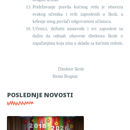
Pridržavanje pravila kućnog reda je obaveza
svakog učenika i svih zaposlenih u školi, a
kršenje istog povlači odgovornost učinioca.
Učenici, dežurni nastavnik i svi zaposleni su
dužni da odmah obaveste direktora škole o
zapažanjima koja nisu u skladu sa kućnim redom.
Direktor škole
Beata Bognar
POSLEDNJE NOVOSTI