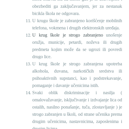
obezbediti ga zaključavanjem, jer za nestanak
bicikla škola ne odgovara.
U krugu škole je zabranjeno korišćenje mobilnih
telefona, vokmena i drugih elektronskih uređaja.
U krug škole je strogo zabranjeno
unošenje
oružja, municije, petardi, noževa ili drugih
predmeta kojim može da se ugrozi ili povredi
drugo lice.
U krug škole je strogo zabranjena upotreba
alkohola, duvana, narkotičkih sredstva ili
psihoaktivnih supstanci, kao i podstrekavanje,
pomaganje i davanje učenicima istih.
Svaki oblik diskriminacije i nasilja (
omalovažavanje, isključivanje i izdvajanje lica od
ostalih, nasilno ponašanje, tuča, zlostavljanje ) je
strogo zabranjen u školi, od strane učenika prema
drugim učenicima, nastavnicima, zaposlenima i
drugim licima.