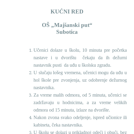
KUĆNI RED
OŠ „Majšanski put“
Subotica
Učenici dolaze u školu, 10 minuta pre početka
nastave i u dvorištu čekaju da ih dežurni
nastavnik pusti da uđu u školsku zgradu.
U slučaju lošeg vremena, učenici mogu da uđu u
hol škole pre zvonjenja, uz odobrenje dežurnog
nastavnika.
Za vreme malih odmora, od 5 minuta, učenici se
zadržavaju u hodnicima, a za vreme velikih
odmora od 15 minuta, izlaze na dvorište.
Nakon zvona svako odeljenje, ispred učionice ili
kabineta, čeka nastavnika.
U školu se dolazi u prikladnoj odeći i obući, bez