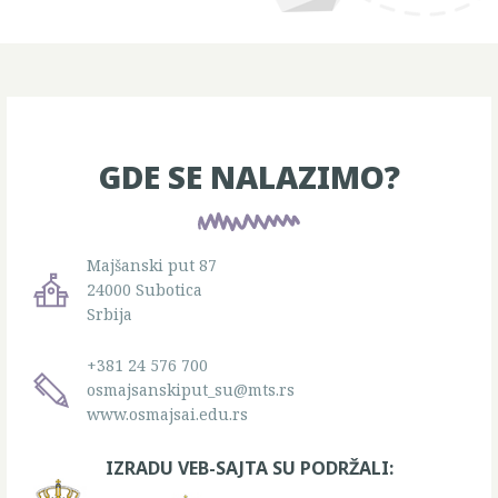
GDE SE NALAZIMO?
Majšanski put 87
24000 Subotica
Srbija
+381 24 576 700
osmajsanskiput_su@mts.rs
www.osmajsai.edu.rs
IZRADU VEB-SAJTA SU PODRŽALI: