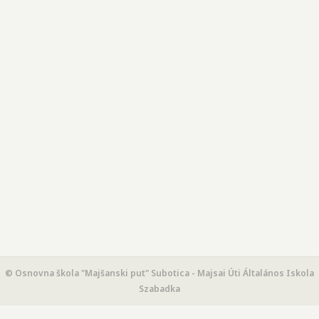
© Osnovna škola "Majšanski put" Subotica - Majsai Úti Általános Iskola
Szabadka