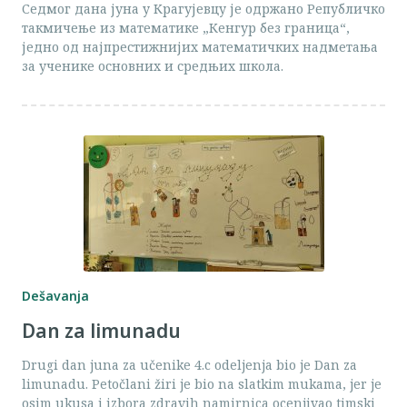
Седмог дана јуна у Крагујевцу је одржано Републичко
такмичење из математике „Кенгур без граница“,
једно од најпрестижнијих математичких надметања
за ученике основних и средњих школа.
Dešavanja
Dan za limunadu
Drugi dan juna za učenike 4.c odeljenja bio je Dan za
limunadu. Petočlani žiri je bio na slatkim mukama, jer je
osim ukusa i izbora zdravih namirnica ocenjivao timski