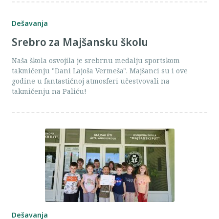
Dešavanja
Srebro za Majšansku školu
Naša škola osvojila je srebrnu medalju sportskom
takmičenju "Dani Lajoša Vermeša". Majšanci su i ove
godine u fantastičnoj atmosferi učestvovali na
takmičenju na Paliću!
Dešavanja