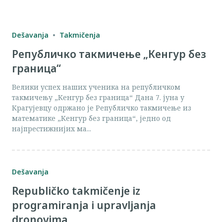
Dešavanja
Takmičenja
Републичко такмичење „Кенгур без
граница“
Велики успех наших ученика на републичком
такмичењу „Кенгур без граница“ Дана 7. јуна у
Крагујевцу одржано је Републичко такмичење из
математике „Кенгур без граница“, једно од
најпрестижнијих ма...
Dešavanja
Republičko takmičenje iz
programiranja i upravljanja
dronovima