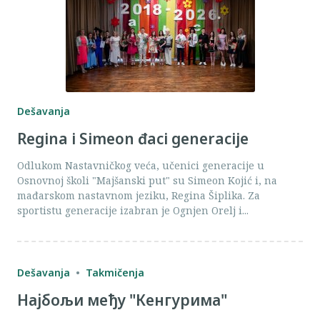
Dešavanja
Regina i Simeon đaci generacije
Odlukom Nastavničkog veća, učenici generacije u
Osnovnoj školi "Majšanski put" su Simeon Kojić i, na
mađarskom nastavnom jeziku, Regina Šiplika. Za
sportistu generacije izabran je Ognjen Orelj i...
Dešavanja
Takmičenja
Најбољи међу "Кенгурима"