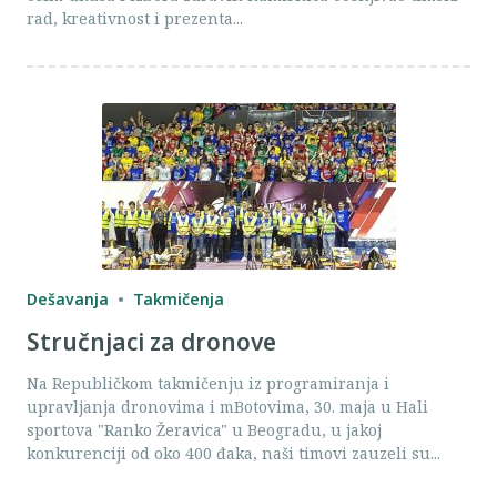
rad, kreativnost i prezenta...
Dešavanja
Takmičenja
Stručnjaci za dronove
Na Republičkom takmičenju iz programiranja i
upravljanja dronovima i mBotovima, 30. maja u Hali
sportova "Ranko Žeravica" u Beogradu, u jakoj
konkurenciji od oko 400 đaka, naši timovi zauzeli su...