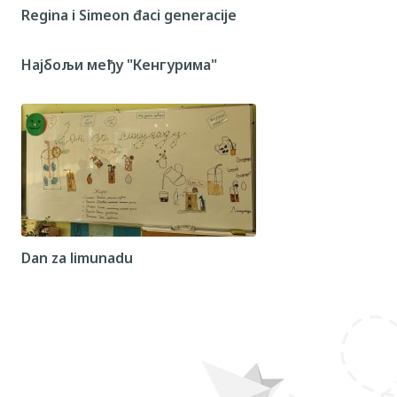
Regina i Simeon đaci generacije
Најбољи међу "Кенгурима"
Dan za limunadu