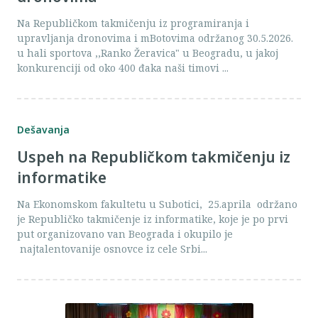
Na Republičkom takmičenju iz programiranja i
upravljanja dronovima i mBotovima održanog 30.5.2026.
u hali sportova ,,Ranko Žeravica" u Beogradu, u jakoj
konkurenciji od oko 400 đaka naši timovi ...
Dešavanja
Uspeh na Republičkom takmičenju iz
informatike
Na Ekonomskom fakultetu u Subotici, 25.aprila održano
je Republičko takmičenje iz informatike, koje je po prvi
put organizovano van Beograda i okupilo je
najtalentovanije osnovce iz cele Srbi...