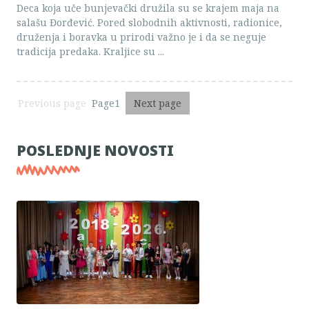
Deca koja uče bunjevački družila su se krajem maja na
salašu Đorđević. Pored slobodnih aktivnosti, radionice,
druženja i boravka u prirodi važno je i da se neguje
tradicija predaka. Kraljice su ...
Previous page
Page1
Next page
PAGINATION
POSLEDNJE NOVOSTI