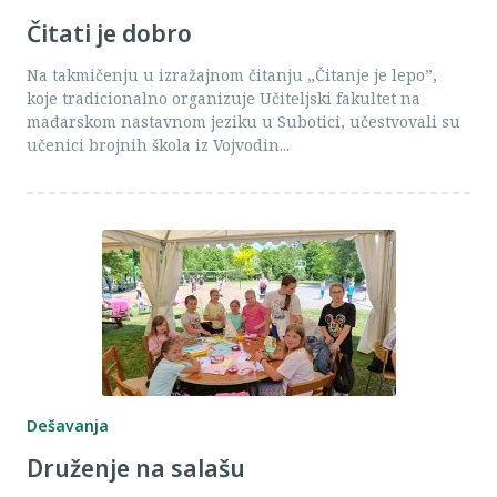
Čitati je dobro
Na takmičenju u izražajnom čitanju „Čitanje je lepo”,
koje tradicionalno organizuje Učiteljski fakultet na
mađarskom nastavnom jeziku u Subotici, učestvovali su
učenici brojnih škola iz Vojvodin...
Dešavanja
Druženje na salašu