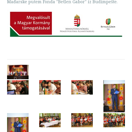
Mađarske putem Fonda "Betlen Gabor" iz Budimpešte.