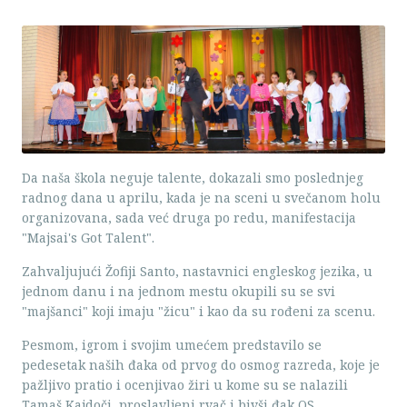
Da naša škola neguje talente, dokazali smo poslednjeg
radnog dana u aprilu, kada je na sceni u svečanom holu
organizovana, sada već druga po redu, manifestacija
"Majsai's Got Talent".
Zahvaljujući Žofiji Santo, nastavnici engleskog jezika, u
jednom danu i na jednom mestu okupili su se svi
"majšanci" koji imaju "žicu" i kao da su rođeni za scenu.
Pesmom, igrom i svojim umećem predstavilo se
pedesetak naših đaka od prvog do osmog razreda, koje je
pažljivo pratio i ocenjivao žiri u kome su se nalazili
Tamaš Kajdoči, proslavljeni rvač i bivši đak OS