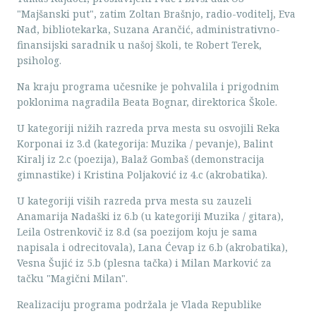
"Majšanski put", zatim Zoltan Brašnjo, radio-voditelj, Eva
Nađ, bibliotekarka, Suzana Arančić, administrativno-
finansijski saradnik u našoj školi, te Robert Terek,
psiholog.
Na kraju programa učesnike je pohvalila i prigodnim
poklonima nagradila Beata Bognar, direktorica Škole.
U kategoriji nižih razreda prva mesta su osvojili Reka
Korponai iz 3.d (kategorija: Muzika / pevanje), Balint
Kiralj iz 2.c (poezija), Balaž Gombaš (demonstracija
gimnastike) i Kristina Poljaković iz 4.c (akrobatika).
U kategoriji viših razreda prva mesta su zauzeli
Anamarija Nadaški iz 6.b (u kategoriji Muzika / gitara),
Leila Ostrenkovič iz 8.d (sa poezijom koju je sama
napisala i odrecitovala), Lana Ćevap iz 6.b (akrobatika),
Vesna Šujić iz 5.b (plesna tačka) i Milan Marković za
tačku "Magični Milan".
Realizaciju programa podržala je Vlada Republike