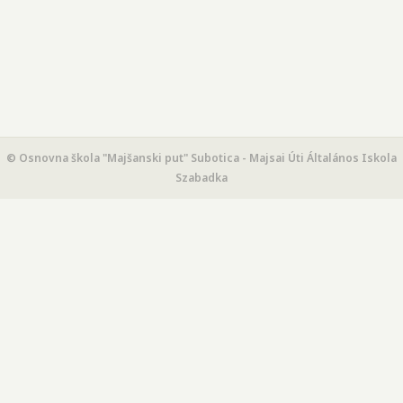
© Osnovna škola "Majšanski put" Subotica - Majsai Úti Általános Iskola
Szabadka