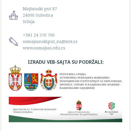
Majšanski put 87
24000 Subotica
Srbija
+381 24 576 700
osmajsanskiput_su@mts.rs
www.osmajsai.edu.rs
IZRADU VEB-SAJTA SU PODRŽALI: