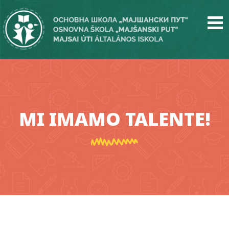
Skip
to
main
content
MI IMAMO TALENTE!