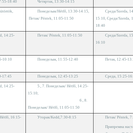
7:55-18:40
Четвртак, 1
3
:
30
-1
4
:
15
ütörtök,
Понедељак/
Hétfő,
1
3
:
30
-1
4
:
15,
Среда/
Szerda,
1
Петак/
Péntek,
11:05-11:50
1
5
:
1
0
,
Среда/
Szerda,
1
8
:
4
0
d
,
1
4
:
25
-
Петак/
Péntek,
11:05-11:50
Среда/
Szerda, 1
16:10
25-10:10
Понедељак, 11:
5
5-1
2
:
4
0
Петак, 1
2
:
4
5-1
3
:
0
-1
7
:
45
Понедељак, 1
2
:
45
-1
3
:
25
Среда, 1
5
:
25
-1
6
d
,
1
4
:
25
-
5., 7.
Понедељак/
Hétfő
, 14:25-
15:10;
6., 8.
Понедељак/
Hétfő,
11:
0
5-1
1
:
5
0
Hétfő
,
16:15-
Уторак
/Kedd
,7:
30
-
8
:
1
5
Петак/
Péntek,
7
Припремна наст