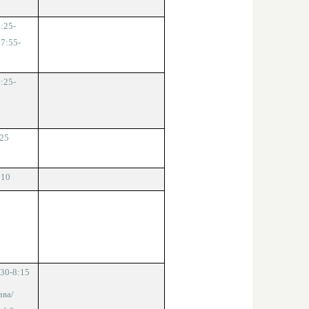
4
:
2
5-
1
7
:
5
5-
5:25-
25
:
10
:
30
-
8
:
1
5
ава/