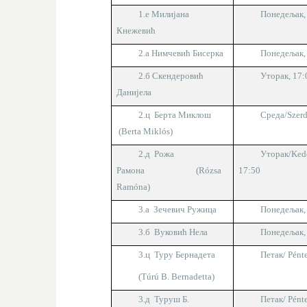
1.е Милијана
Понедељак,
Кнежевић
2.а
Нимчевић Бисерка
Понедељак,
2.б
Скендеровић
Уторак, 17:
Данијела
2
.ц Берта Миклош
Среда/
Szer
(Berta Miklós)
2
.д Рожа
Уторак
/Ked
Рамона (Rózsa
17:50
Ramóna)
3.а Зечевич Ружица
Понедељак,
3.б Вуковић Нела
Понедељак,
3.ц Туру Бернадета
Петак/
Pént
(
Túrú B. Bernadetta)
3.д Туруш Б.
Петак/
Pént