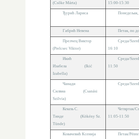
(Csőke Márta)
1
5
:
0
0-1
5
:
30
Ђурић Лариса
Понедељак
Габрић Невена
Петак
,
по д
Прелчец Виктор
Среда/
Szerd
(Prelcsec Viktor)
16:10
Икић
Среда/
Szer
Изабела
(Iki
ć
11:50
Izabella)
Чанади
Среда/
Szer
Силвиа
(Csanási
Szilvia)
Кекењ С.
Четвртак
/Cs
Тинде
(Kökény Sz.
11:05-11:50
Tünde)
Ковачевић Ксенија
Петак
/Pént