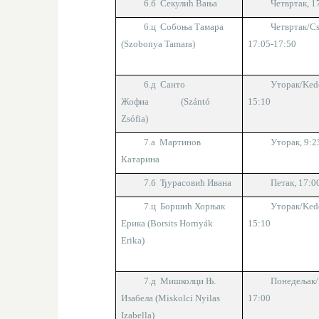
6.б Секулић Вања
Четвртак, 1
6.ц Собоња Тамара
Четвртак
/Cs
(Szobonya Tamara)
1
7
:
0
5-1
7
:
5
0
6.д Санто
Уторак
/Ked
Жофиа (Szántó
1
5
:
1
0
Zsófia)
7.а Мартинов
Уторак
, 9:
Катарина
7.б Ђурасовић Ивана
Петак, 1
7
:
0
7.ц Боршић Хорњак
Уторак
/Ked
Ерика (Borsits Hornyák
1
5
:
1
0
Erika)
7
.д Мишколци Њ.
Понедељак/
Изабела (Miskolci Nyilas
1
7
:00
Izabella)