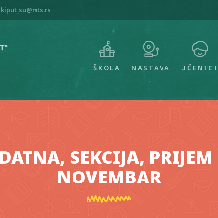
skiput_su@mts.rs
MAIN
NAVIGATION
ŠKOLA
NASTAVA
UČENIC
ATNA, SEKCIJA, PRIJEM 
NOVEMBAR