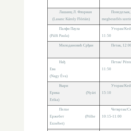
Лашанц Л. Флориан
Понедељак
(Lasanc Károly Flórián)
megbeszélés szeri
Палфи Паула
Уторак
/Ked
(Pálfi Paula)
11:50
Милодановић Срђан
Петак
,
12:0
Нађ
Петак/
Pént
Ева
11:50
(
Nagy Éva)
Њари
Уторак
/Ked
Ерика
(Nyári
1
5
:1
0
Erika)
Пелхе
Четвртак
/Cs
Ержебет
(Pölhe
10:15-11:00
Erzsébet)