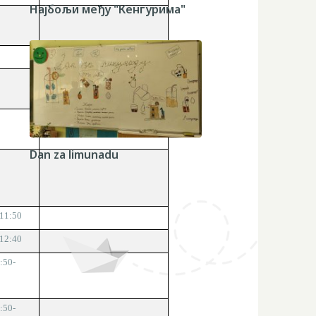
Најбољи међу "Кенгурима"
ХОР - Среда
,
11:50-
12:40
Dan za limunadu
-11:50
-12:40
:50-
:50-