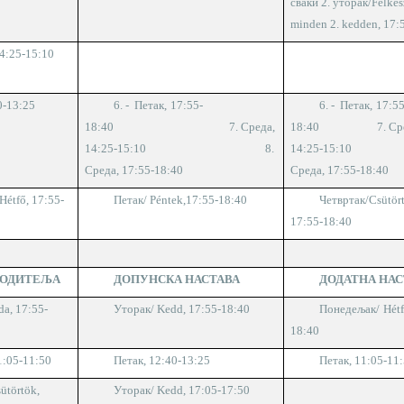
сваки 2. уторак
/Felkés
minden 2. kedden, 17:
14:25-15:10
0-13:25
6. - Петак
,
1
7
:
55
-
6. - Петак
,
1
7
:
5
1
8
:
4
0
7. Среда,
1
8
:
4
0
7. Ср
14:25-15:10
8.
14:25-15:10
Среда, 1
7
:
55
-1
8
:
4
0
Среда, 1
7
:
55
-1
8
:
4
0
Hétfő,
1
7
:
55
-
Петак/
Péntek,
1
7
:
55
-1
8
:
4
0
Четвртак
/Csütör
1
7
:
55
-1
8
:
4
0
РОДИТЕЉА
ДОПУНСКА НАСТАВА
ДОДАТНА НАС
da,
1
7
:
55
-
Уторак
/ Kedd
, 1
7
:55-1
8
:40
Понедељак/
Hétf
1
8
:
4
0
1:05-11:50
Петак
,
12:40-13:25
Петак
,
1
1
:0
5
-1
1
:
ütörtök,
Уторак
/ Kedd
, 17:05-17:5
0