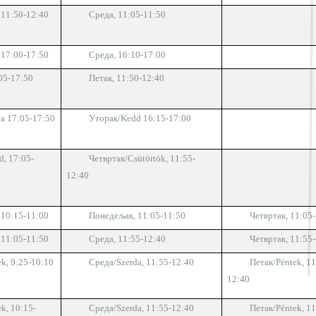
 11:
50
-1
2
:
4
0
Среда, 11:05-11:50
 17:00-17:50
Среда, 1
6
:
1
0-1
7
:
0
0
05-17:50
Петак
,
11:50-12:40
da
17:05-17:50
Уторак/
Kedd
16:15-17:00
d
, 17:05-
Четвртак
/Csütörtök
, 11:
5
5-
1
2
:
4
0
 1
0
:
1
5-11:
0
0
Понедељак, 11:05-11:50
Четвртак, 11:05
 1
1
:
0
5-11:
5
0
Среда, 11:55-12:40
Четвртак, 11:55
ek,
9:25-10:10
Среда/
Szerda,
11:
55
-1
2
:
4
0
Петак
/Péntek,
11
12:40
ek, 10
:
1
5-
Среда/
Szerda,
11:
55
-1
2
:
4
0
Петак
/Péntek,
11