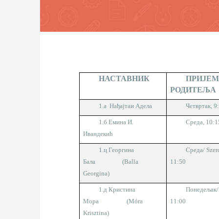
НАСТАВНИК
ПРИЈЕ
РОДИТЕЉА
1.а Нађајтаи Адела
Четвртак, 9
1.б
Емина И.
Среда, 10:1
Ивандекић
1.ц Георгина
Среда/
Szer
Бала
(
Balla
11:50
Georgina)
1.д Кристина
Понедељак
Мора
(Móra
11:00
Krisztina)