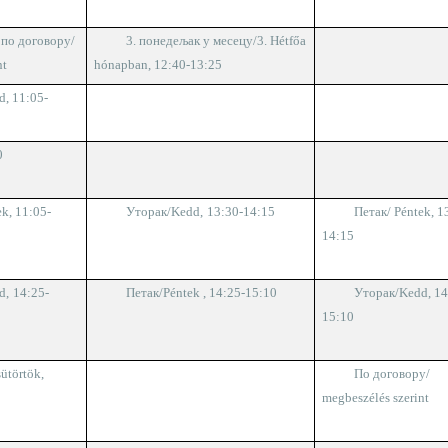
,
по договору
/
3.
понедељак у месецу/
3. Hétfőa
nt
hónapban, 12:40-13:25
d, 11:05-
0
ek,
11:05-
Уторак
/Kedd
,
13:30-14:15
Петак/
Péntek,
1
14:15
d
,
1
4
:
25
-
Петак
/Péntek
, 14:25-15:10
Уторак
/Kedd
,
14
15:10
ütörtök,
По договору
/
megbeszélés szerint