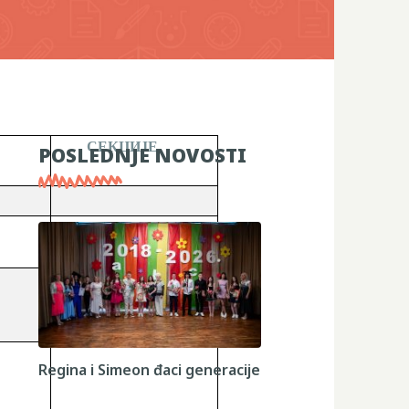
СЕКЦИЈЕ
POSLEDNJE NOVOSTI
Regina i Simeon đaci generacije