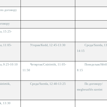
,
по договору
оговору
a, 15:25-
da,
11:05-
Уторак
/Kedd
,
12:45-13:30
Среда/
Szerda,
13
14:15
da
, 9:25-10:10
Четвртак
/Csütörtök,
11:05-
Понедељак/
Hétf
11:50
8:15
ütörtök,
Среда/
Szerda,
12:40-13:25
По договору
/
megbeszélés szerint
ek,
1
3
:
3
0