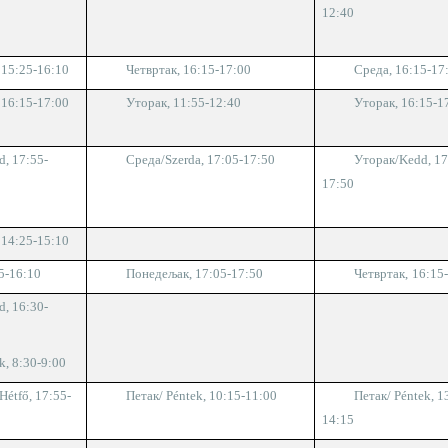
12:40
 1
5
:
2
5-1
6
:
1
0
Четвртак
,
1
6
:
15
-1
7
:
0
0
Среда, 16:15-17
 16:15-17:00
Уторак, 11:
5
5-1
2
:
4
0
Уторак, 16:15-1
d
,
17:55-
Среда/
Szerda,
17:0
5-17:50
Уторак
/Kedd
, 1
17:50
 1
4
:
2
5-1
5
:
1
0
5
-1
6
:
10
Понедељак, 1
7
:05-1
7
:50
Четвртак
,
1
6
:
15
d
, 1
6
:
30
-
k, 8
:
3
0-
9
:
0
0
Hétfő
, 17:55-
Петак/
Péntek, 10
:
1
5-1
1
:
0
0
Петак/
Péntek, 1
14:15