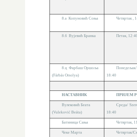
8.а Копуновић Соња
Четвртак
, 
8.б Вујевић Бранка
Петак
,
12:4
8.ц
Фарбаш Оршоља
Понедељак/
(Fárbás Orsolya)
1
8
:
4
0
НАСТАВНИК
ПРИЈЕМ 
Вулековић Беата
Среда/
Szer
(Vulekovi
ć
Beáta)
1
8
:
4
0
Батиница Сања
Четвртак, 1
Чеке Марта
Четвртак
/Cs