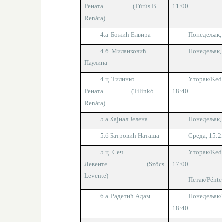
Рената (Túrús B.
1
1
:
0
0
Renáta)
4.а Божић Елвира
Понедељак,
4.б Миланковић
Понедељак,
Паулина
4.ц Тилинко
Уторак
/Ked
Рената
(
Tilinkó
18:40
Renáta)
5.a
Хајнал Јелена
Понедељак,
5.б
Батровић Наташа
Среда, 1
5
:
2
5
.
ц
Сеч
Уторак
/Ked
Левенте
(Szőcs
17:
0
0
Levente)
Петак
/Pénte
6.a Радетић Адам
Понедељак/
18:40