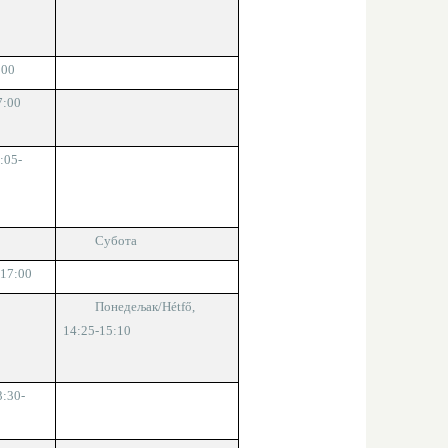
:00
7:00
7:0
5-
Субота
-1
7
:
0
0
Понедељак/
Hétfő,
1
4
:
2
5-1
5
:
1
0
3:30-