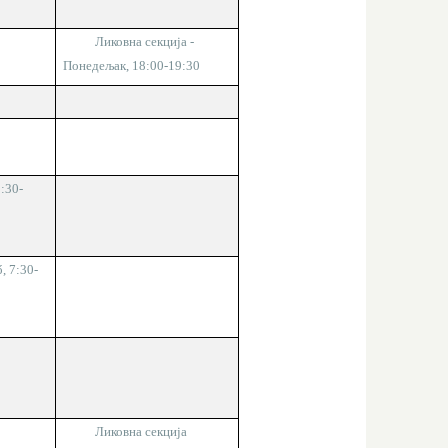
Ликовна секција
-
Понедељак, 1
8
:
00
-1
9
:
3
0
:30-
ő, 7:30-
Ликовна секција