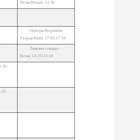
Петак
/Péntek,
1
3
:
3
0
Одбојка/
Röplabda
-
Уторак
/Kedd, 17:05-17:50
Ликовна секција –
Петак, 14:25-15:10
3:30-
:25-