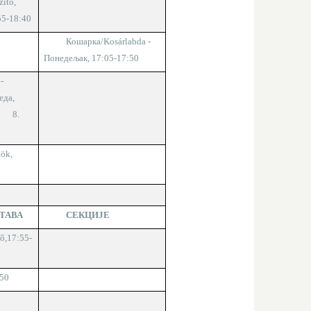
zítő,
55-18:40
Кошарка
/Kosárlabda
-
Понедељак, 17:05-17:50
5
-
еда,
8.
tök,
ТАВА
СЕКЦИЈЕ
ő,
1
7
:
55
-
50