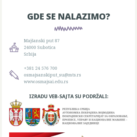
GDE SE NALAZIMO?
Majšanski put 87
24000 Subotica
Srbija
+381 24 576 700
osmajsanskiput_su@mts.rs
www.osmajsai.edu.rs
IZRADU VEB-SAJTA SU PODRŽALI: