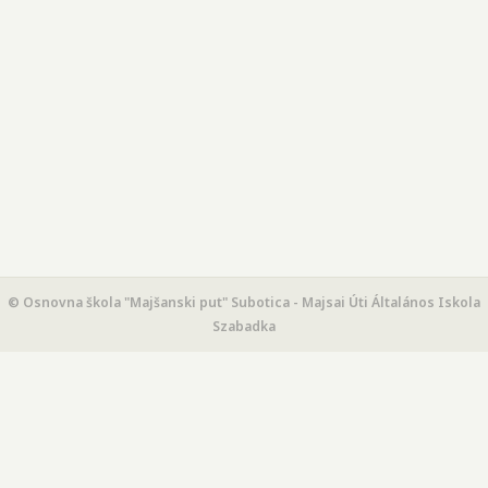
© Osnovna škola "Majšanski put" Subotica - Majsai Úti Általános Iskola
Szabadka