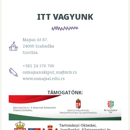
ITT VAGYUNK
Majsai út 87.
24000 Szabadka
Szerbia
+381 24 576 700
osmajsanskiput_su@mts.rs
www.osmajsai.edu.rs
TÁMOGATÓNK: