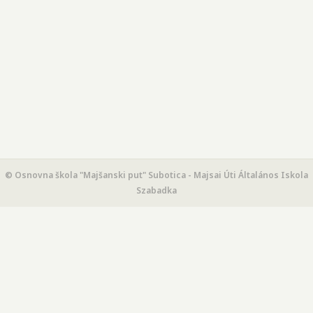
© Osnovna škola "Majšanski put" Subotica - Majsai Úti Általános Iskola
Szabadka