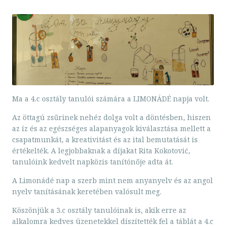
Ma a 4.c osztály tanulói számára a LIMONÁDÉ napja volt.
Az öttagú zsűrinek nehéz dolga volt a döntésben, hiszen
az íz és az egészséges alapanyagok kiválasztása mellett a
csapatmunkát, a kreativitást és az ital bemutatását is
értékelték. A legjobbaknak a díjakat Rita Kokotović,
tanulóink kedvelt napközis tanítónője adta át.
A Limonádé nap a szerb mint nem anyanyelv és az angol
nyelv tanításának keretében valósult meg.
Köszönjük a 3.c osztály tanulóinak is, akik erre az
alkalomra kedves üzenetekkel díszítették fel a táblát a 4.c