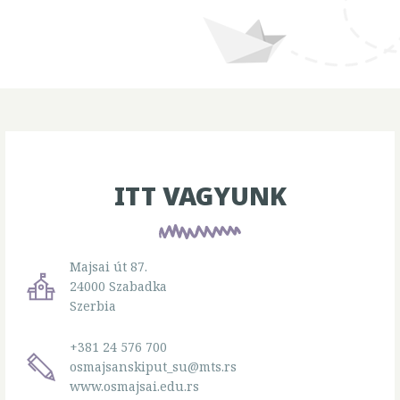
ITT VAGYUNK
Majsai út 87.
24000 Szabadka
Szerbia
+381 24 576 700
osmajsanskiput_su@mts.rs
www.osmajsai.edu.rs