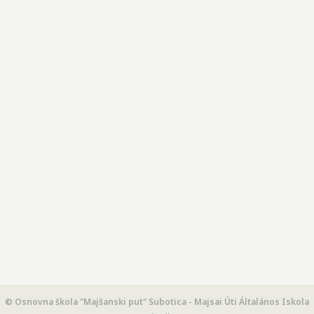
© Osnovna škola "Majšanski put" Subotica - Majsai Úti Általános Iskola