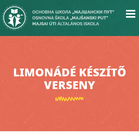
Skip
to
main
content
LIMONÁDÉ KÉSZÍTŐ
VERSENY