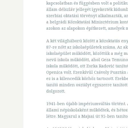
kapcsolatban és függésben volt a politiku
állam délszláv jellegét igyekezték kidomb
szerbiai oktatási törvényt alkalmazták, am
a belgrádi Közoktatási Minisztérium kont
azokon az alapokon építkezett, amelyek 
A két világháború között a közoktatás en
87-re nőtt az iskolaépületek száma. Az a
iskolaépület működött, közöttük a még ma 
nevű iskola működött, ahol Geza Temunovi
iskola működött, ott Zorka Radović tanítot
Openica volt. Ezenkívül Csávoly Pusztán 
ez is a kilencedik körhöz tartozott. Ezekb
tanító minden osztályt egyszerre taníto
dolgozott.
1941-ben újabb impériumváltás történt. 
állami népiskolaként működtek, és hétosz
létre. Magyarul a Majsai út 95-ben tanítot