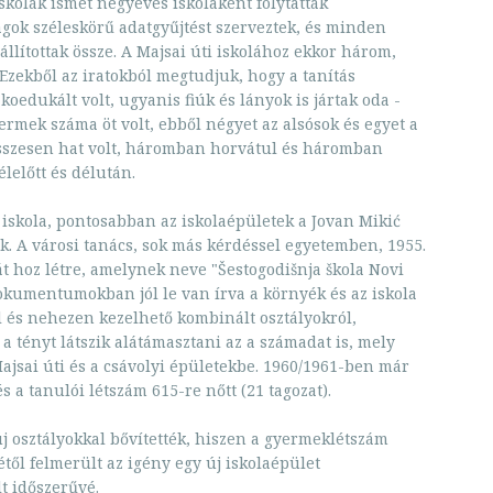
skolák ismét négyéves iskolaként folytatták
ok széleskörű adatgyűjtést szerveztek, és minden
 állítottak össze. A Majsai úti iskolához ekkor három,
 Ezekből az iratokból megtudjuk, hogy a tanítás
koedukált volt, ugyanis fiúk és lányok is jártak oda -
ermek száma öt volt, ebből négyet az alsósok és egyet a
összesen hat volt, háromban horvátul és háromban
élelőtt és délután.
i iskola, pontosabban az iskolaépületek a Jovan Mikić
ek. A városi tanács, sok más kérdéssel egyetemben, 1955.
át hoz létre, amelynek neve "Šestogodišnja škola Novi
dokumentumokban jól le van írva a környék és az iskola
ól és nehezen kezelhető kombinált osztályokról,
a tényt látszik alátámasztani az a számadat is, mely
Majsai úti és a csávolyi épületekbe. 1960/1961-ben már
s a tanulói létszám 615-re nőtt (21 tagozat).
j osztályokkal bővítették, hiszen a gyermeklétszám
től felmerült az igény egy új iskolaépület
t időszerűvé.