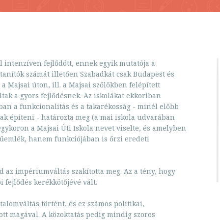
intenzíven fejlődött, ennek egyik mutatója a
a tanítók számát illetően Szabadkát csak Budapest és
 Majsai úton, ill. a Majsai szőlőkben felépített
oltak a gyors fejlődésnek. Az iskolákat ekkoriban
kban a funkcionalitás és a takarékosság - minél előbb
ak építeni - határozta meg (a mai iskola udvarában
egykoron a Majsai Úti Iskola nevet viselte, és amelyben
műemlék, hanem funkciójában is őrzi eredeti
jd az impériumváltás szakította meg. Az a tény, hogy
i fejlődés kerékkötőjévé vált.
talomváltás történt, és ez számos politikai,
zott magával. A közoktatás pedig mindig szoros