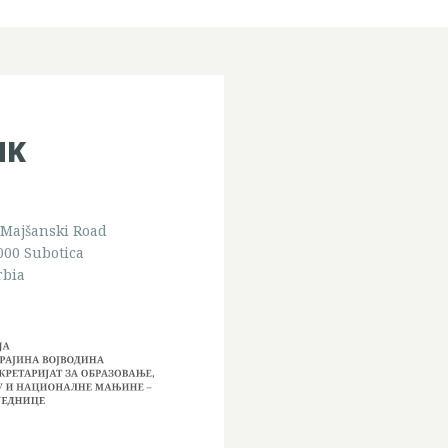
NK
 Majšanski Road
000 Subotica
rbia