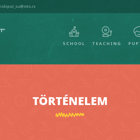
anskiput_su@mts.rs
MAIN
NAVIGATION
SCHOOL
TEACHING
PUP
TÖRTÉNELEM