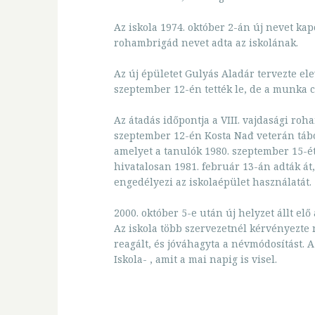
Az iskola 1974. október 2-án új nevet kapo
rohambrigád nevet adta az iskolának.
Az új épületet Gulyás Aladár tervezte ele
szeptember 12-én tették le, de a munka 
Az átadás időpontja a VIII. vajdasági ro
szeptember 12-én Kosta Nađ veterán tábor
amelyet a tanulók 1980. szeptember 15-étő
hivatalosan 1981. február 13-án adták át,
engedélyezi az iskolaépület használatát.
2000. október 5-e után új helyzet állt elő
Az iskola több szervezetnél kérvényezte
reagált, és jóváhagyta a névmódosítást. A
Iskola- , amit a mai napig is visel.