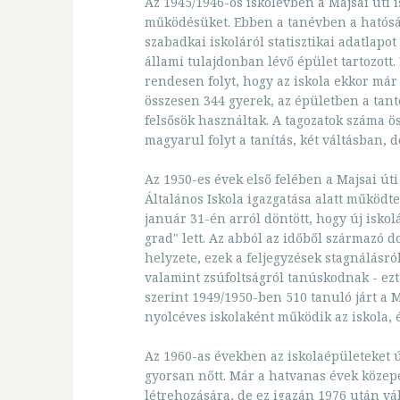
Az 1945/1946-os iskolévben a Majsai úti i
működésüket. Ebben a tanévben a hatóság
szabadkai iskoláról statisztikai adatlapot
állami tulajdonban lévő épület tartozott.
rendesen folyt, hogy az iskola ekkor már 
összesen 344 gyerek, az épületben a tant
felsősök használtak. A tagozatok száma 
magyarul folyt a tanítás, két váltásban, d
Az 1950-es évek első felében a Majsai út
Általános Iskola igazgatása alatt működt
január 31-én arról döntött, hogy új iskol
grad" lett. Az abból az időből származó 
helyzete, ezek a feljegyzések stagnálásr
valamint zsúfoltságról tanúskodnak - ezt 
szerint 1949/1950-ben 510 tanuló járt a 
nyolcéves iskolaként működik az iskola, é
Az 1960-as években az iskolaépületeket ú
gyorsan nőtt. Már a hatvanas évek közepé
létrehozására, de ez igazán 1976 után vál