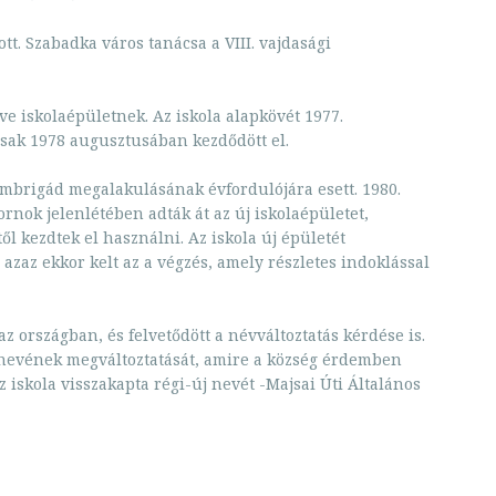
tt. Szabadka város tanácsa a VIII. vajdasági
ve iskolaépületnek. Az iskola alapkövét 1977.
csak 1978 augusztusában kezdődött el.
hambrigád megalakulásának évfordulójára esett. 1980.
nok jelenlétében adták át az új iskolaépületet,
l kezdtek el használni. Az iskola új épületét
 azaz ekkor kelt az a végzés, amely részletes indoklással
 az országban, és felvetődött a névváltoztatás kérdése is.
 nevének megváltoztatását, amire a község érdemben
z iskola visszakapta régi-új nevét -Majsai Úti Általános