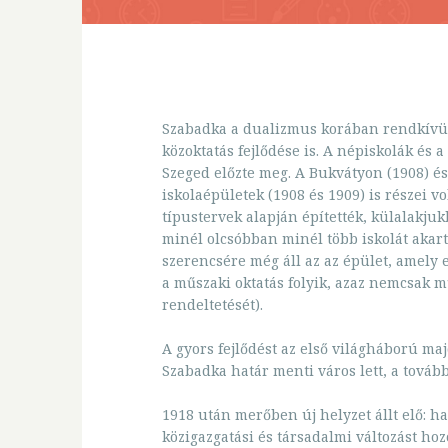
Szabadka a dualizmus korában rendkívül 
közoktatás fejlődése is. A népiskolák és 
Szeged előzte meg. A Bukvátyon (1908) és a
iskolaépületek (1908 és 1909) is részei v
típustervek alapján építették, külalakju
minél olcsóbban minél több iskolát akart
szerencsére még áll az az épület, amely 
a műszaki oktatás folyik, azaz nemcsak 
rendeltetését).
A gyors fejlődést az első világháború ma
Szabadka határ menti város lett, a tovább
1918 után merőben új helyzet állt elő: ha
közigazgatási és társadalmi változást ho