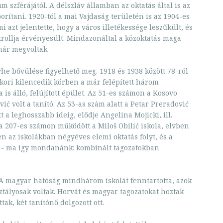
m szférájától. A délszláv államban az oktatás által is az
orítani. 1920-tól a mai Vajdaság területén is az 1904-es
i azt jelentette, hogy a város illetékessége leszűkült, és
rollja érvényesült. Mindazonáltal a közoktatás maga
már megvoltak.
yhe bővülése figyelhető meg. 1918 és 1938 között 78-ról
kkori kilencedik körben a már felépített három
is álló, felújított épület. Az 51-es számon a Kosovo
ć volt a tanító. Az 53-as szám alatt a Petar Preradović
t a leghosszabb ideig, elődje Angelina Mojicki, ill.
a 207-es számon működött a Miloš Obilić iskola, elvben
en az iskolákban négyéves elemi oktatás folyt, és a
tt - ma így mondanánk: kombinált tagozatokban
A magyar hatóság mindhárom iskolát fenntartotta, azok
tályosak voltak. Horvát és magyar tagozatokat hoztak
tak, két tanítónő dolgozott ott.