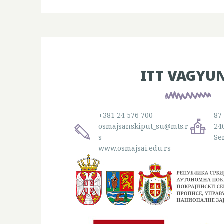
ITT VAGYU
+381 24 576 700
87
osmajsanskiput_su@mts.r
24
s
Se
www.osmajsai.edu.rs